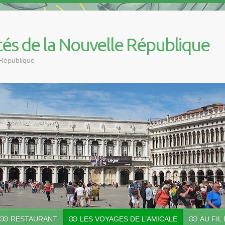
tés de la Nouvelle République
 République
Ꙭ RESTAURANT
Ꙭ LES VOYAGES DE L’AMICALE
Ꙭ AU FIL