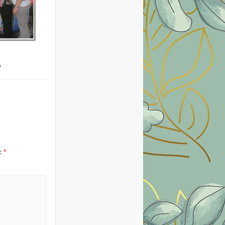
e
ec
*