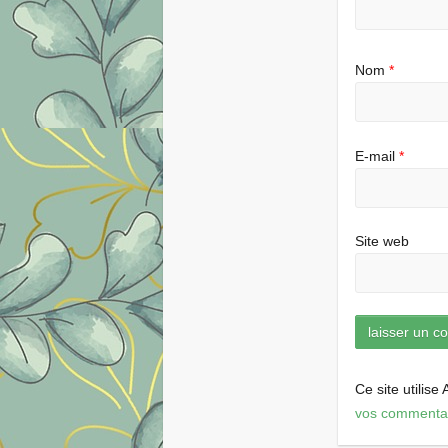
Nom
*
E-mail
*
Site web
Ce site utilise
vos commentair